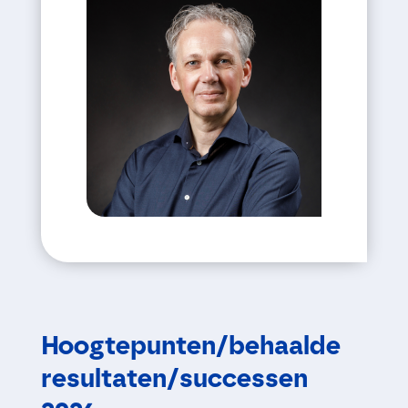
Hoogtepunten/behaalde
resultaten/successen